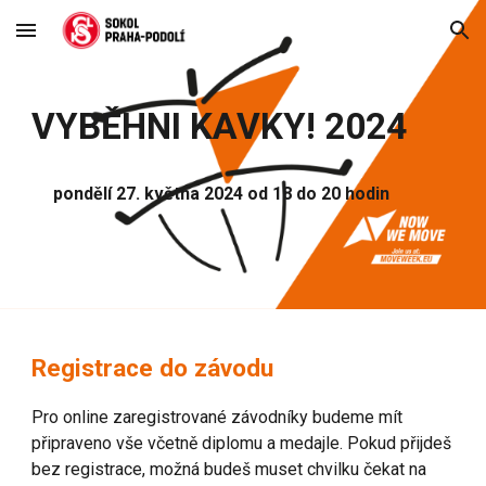
Skip to main content
Skip to navigation
VYBĚHNI KAVKY! 202
4
pondělí
2
7
. května 202
4
od 18 do 20 hodin
Registrace do závodu
Pro online zaregistrované závodníky budeme mít
připraveno vše včetně diplomu a medajle. Pokud přijdeš
bez registrace, možná budeš muset chvilku čekat na