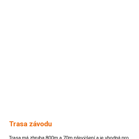
Trasa závodu
Trasa má zhruba 800m a 70m převýšení a je vhodná pro