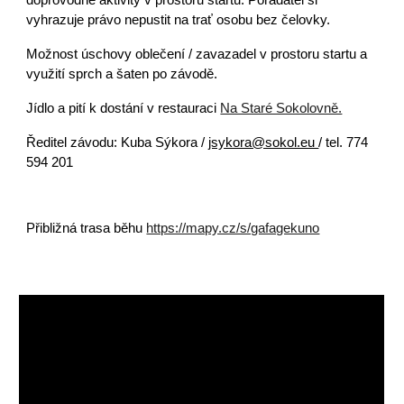
doprovodné aktivity v prostoru startu. Pořadatel si
vyhrazuje právo nepustit na trať osobu bez čelovky.
Možnost úschovy oblečení / zavazadel v prostoru startu a
využití sprch a šaten po závodě.
Jídlo a pití k dostání v restauraci
Na Staré Sokolovně.
Ředitel závodu: Kuba Sýkora /
jsykora@sokol.eu
/ tel. 774
594 201
Přibližná trasa běhu
https://mapy.cz/s/gafagekuno